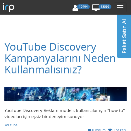
10404
13396
Togg
navi
YouTube Discovery
Kampanyalarını Neden
Kullanmalısınız?
YouTube Discovery Reklam modeli, kullanıcılar için "how to"
videoları için eşsiz bir deneyim sunuyor.
Youtube
0 yorum
0 beğeni