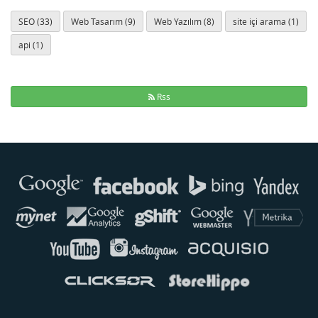
SEO (33)
Web Tasarım (9)
Web Yazılım (8)
site içi arama (1)
api (1)
Rss
Buse
Genellikle anında yanıt verir