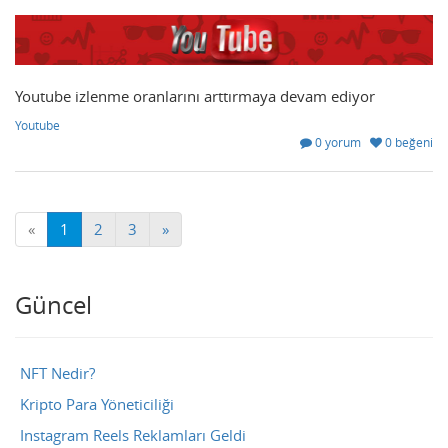
Youtube izlenme oranlarını arttırmaya devam ediyor
Youtube
0 yorum
0 beğeni
«
1
2
3
»
Güncel
NFT Nedir?
Kripto Para Yöneticiliği
Instagram Reels Reklamları Geldi