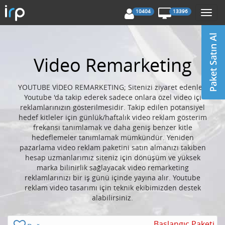
10404
13396
Togg
navi
Video Remarketing
YOUTUBE VİDEO REMARKETING; Sitenizi ziyaret edenleri
Youtube 'da takip ederek sadece onlara özel video içi
reklamlarınızın gösterilmesidir. Takip edilen potansiyel
hedef kitleler için günlük/haftalık video reklam gösterim
frekansı tanımlamak ve daha geniş benzer kitle
hedeflemeler tanımlamak mümkündür. Yeniden
pazarlama video reklam paketini satın almanızı takiben
hesap uzmanlarımız siteniz için dönüşüm ve yüksek
marka bilinirlik sağlayacak video remarketing
reklamlarınızı bir iş günü içinde yayına alır. Youtube
reklam video tasarımı için teknik ekibimizden destek
alabilirsiniz.
Başlangıç Paketi