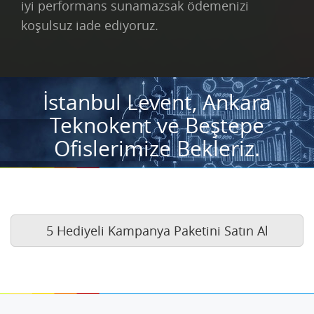
iyi performans sunamazsak ödemenizi
koşulsuz iade ediyoruz.
İstanbul Levent, Ankara
Teknokent ve Beştepe
Ofislerimize Bekleriz.
5 Hediyeli Kampanya Paketini Satın Al