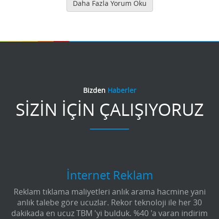
Daha Fazla Yorum Oku
Bizden
Haberler
SİZİN İÇİN ÇALIŞIYORUZ
İnternet Reklam
Reklam tıklama maliyetleri anlık arama hacmine yani
anlık talebe göre ucuzlar. Rekor teknoloji ile her 30
dakikada en ucuz TBM 'yi bulduk. %40 'a varan indirim