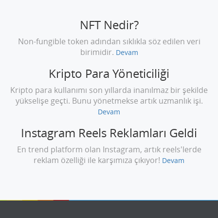
NFT Nedir?
Non-fungible token adından sıklıkla söz edilen veri
birimidir.
Devam
Kripto Para Yöneticiliği
Kripto para kullanımı son yıllarda inanılmaz bir şekilde
yükselişe geçti. Bunu yönetmekse artık uzmanlık işi.
Devam
Instagram Reels Reklamları Geldi
En trend platform olan Instagram, artık reels'lerde
reklam özelliği ile karşımıza çıkıyor!
Devam