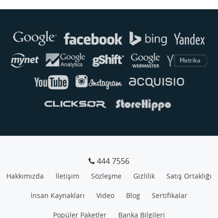
Buse
Genellikle anında yanıt verir
444 7556
Hakkımızda
İletişim
Sözleşme
Gizlilik
Satış Ortaklığı
İnsan Kaynakları
Video
Blog
Sertifikalar
Popüler Paketler
Banka Bilgileri