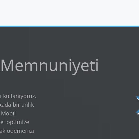
 Memnuniyeti
ı kullanıyoruz.
kada bir anlık
k Mobil
zel optimize
ak ödemenizi