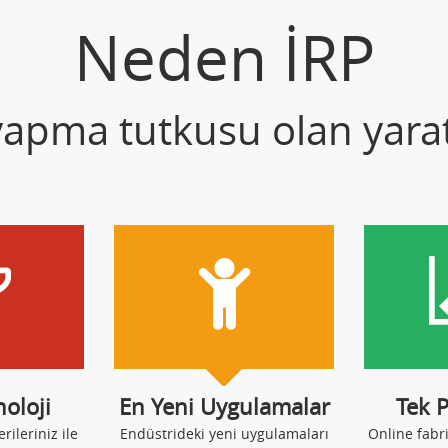
Neden İRP
 yapma tutkusu olan yaratı
noloji
En Yeni Uygulamalar
Tek 
erileriniz ile
Endüstrideki yeni uygulamaları
Online fabr