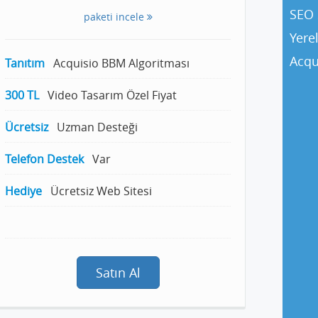
SEO 
paketi incele
Yere
Acqu
Tanıtım
Acquisio BBM Algoritması
300 TL
Video Tasarım Özel Fiyat
Ücretsiz
Uzman Desteği
Telefon Destek
Var
Hediye
Ücretsiz Web Sitesi
Satın Al