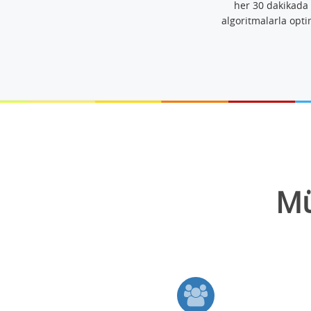
her 30 dakikada 
algoritmalarla opti
Mü