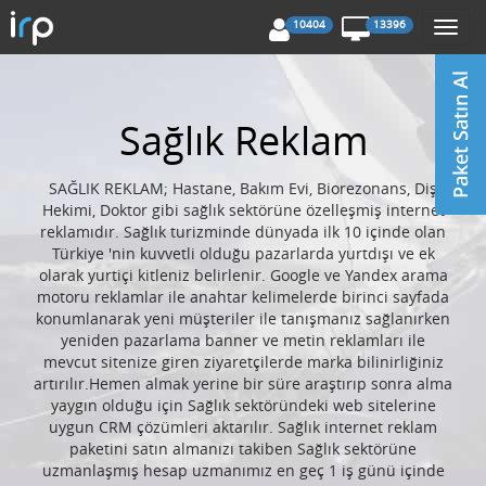
10404
13396
Togg
navi
Sağlık Reklam
SAĞLIK REKLAM; Hastane, Bakım Evi, Biorezonans, Diş
Hekimi, Doktor gibi sağlık sektörüne özelleşmiş internet
reklamıdır. Sağlık turizminde dünyada ilk 10 içinde olan
Türkiye 'nin kuvvetli olduğu pazarlarda yurtdışı ve ek
olarak yurtiçi kitleniz belirlenir. Google ve Yandex arama
motoru reklamlar ile anahtar kelimelerde birinci sayfada
konumlanarak yeni müşteriler ile tanışmanız sağlanırken
yeniden pazarlama banner ve metin reklamları ile
mevcut sitenize giren ziyaretçilerde marka bilinirliğiniz
artırılır.Hemen almak yerine bir süre araştırıp sonra alma
yaygın olduğu için Sağlık sektöründeki web sitelerine
uygun CRM çözümleri aktarılır. Sağlık internet reklam
paketini satın almanızı takiben Sağlık sektörüne
uzmanlaşmış hesap uzmanımız en geç 1 iş günü içinde