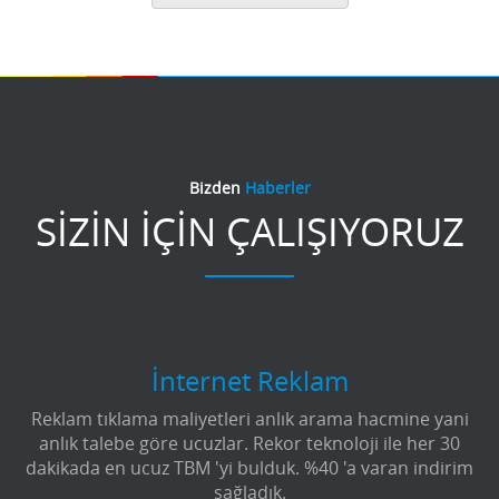
Bizden
Haberler
SİZİN İÇİN ÇALIŞIYORUZ
İnternet Reklam
Reklam tıklama maliyetleri anlık arama hacmine yani
anlık talebe göre ucuzlar. Rekor teknoloji ile her 30
dakikada en ucuz TBM 'yi bulduk. %40 'a varan indirim
sağladık.