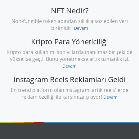
NFT Nedir?
Non-fungible token adından sıklıkla söz edilen veri
birimidir.
Devam
Kripto Para Yöneticiliği
Kripto para kullanımı son yıllarda inanılmaz bir şekilde
yükselişe geçti. Bunu yönetmekse artık uzmanlık işi.
Devam
Instagram Reels Reklamları Geldi
En trend platform olan Instagram, artık reels'lerde
reklam özelliği ile karşımıza çıkıyor!
Devam