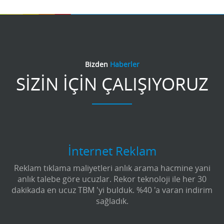
Bizden
Haberler
SİZİN İÇİN ÇALIŞIYORUZ
İnternet Reklam
Reklam tıklama maliyetleri anlık arama hacmine yani
anlık talebe göre ucuzlar. Rekor teknoloji ile her 30
dakikada en ucuz TBM 'yi bulduk. %40 'a varan indirim
sağladık.