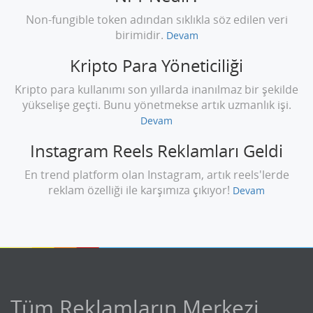
Non-fungible token adından sıklıkla söz edilen veri
birimidir.
Devam
Kripto Para Yöneticiliği
Kripto para kullanımı son yıllarda inanılmaz bir şekilde
yükselişe geçti. Bunu yönetmekse artık uzmanlık işi.
Devam
Instagram Reels Reklamları Geldi
En trend platform olan Instagram, artık reels'lerde
reklam özelliği ile karşımıza çıkıyor!
Devam
Tüm Reklamların Merkezi