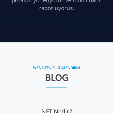
proaktif yönetiyoruz ve mobil dahil
raporluyoruz.
WEB SİTENİZİ GÜÇLENDİRİN
BLOG
NFT Nedir?