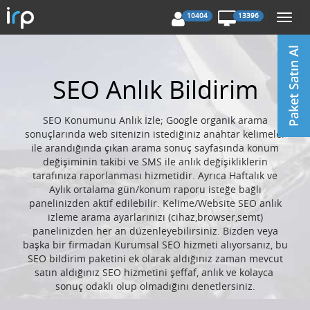
10404
13396
Togg
navi
SEO Anlık Bildirim
SEO Konumunu Anlık İzle; Google organik arama
sonuçlarında web sitenizin istediğiniz anahtar kelimeler
ile arandığında çıkan arama sonuç sayfasında konum
değişiminin takibi ve SMS ile anlık değişikliklerin
tarafınıza raporlanması hizmetidir. Ayrıca Haftalık ve
Aylık ortalama gün/konum raporu isteğe bağlı
panelinizden aktif edilebilir. Kelime/Website SEO anlık
izleme arama ayarlarınızı (cihaz,browser,semt)
panelinizden her an düzenleyebilirsiniz. Bizden veya
başka bir firmadan Kurumsal SEO hizmeti alıyorsanız, bu
SEO bildirim paketini ek olarak aldığınız zaman mevcut
satın aldığınız SEO hizmetini şeffaf, anlık ve kolayca
sonuç odaklı olup olmadığını denetlersiniz.