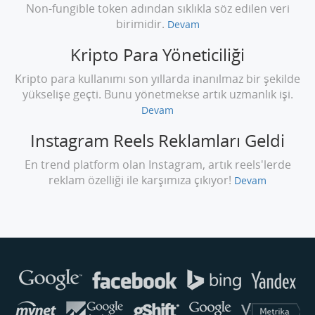
Non-fungible token adından sıklıkla söz edilen veri
birimidir.
Devam
Kripto Para Yöneticiliği
Kripto para kullanımı son yıllarda inanılmaz bir şekilde
yükselişe geçti. Bunu yönetmekse artık uzmanlık işi.
Devam
Instagram Reels Reklamları Geldi
En trend platform olan Instagram, artık reels'lerde
reklam özelliği ile karşımıza çıkıyor!
Devam
Buse
Genellikle anında yanıt verir