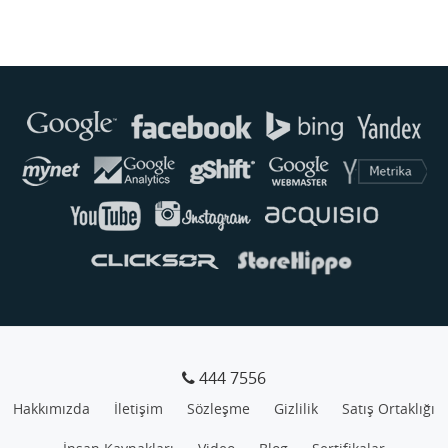
444 7556
Hakkımızda
İletişim
Sözleşme
Gizlilik
Satış Ortaklığı