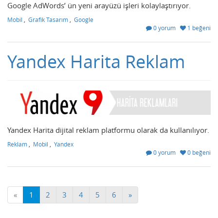
Google AdWords’ ün yeni arayüzü işleri kolaylaştırıyor.
Mobil
,
Grafik Tasarım
,
Google
0 yorum
1 beğeni
Yandex Harita Reklam
Yandex Harita dijital reklam platformu olarak da kullanılıyor.
Reklam
,
Mobil
,
Yandex
0 yorum
0 beğeni
«
1
2
3
4
5
6
»