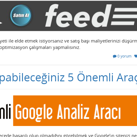
ti ile elde etmek istiyorsanız ve satış başı maliyetlerinizi düşür
 optimizasyon çalışmaları yapmalısınız.
0 yorum
apabileceğiniz 5 Önemli Ara
cede başarılı olup olmadığını görebilmek ve Google’ın sitenizi n