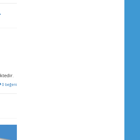
r
ktedir.
0 beğeni