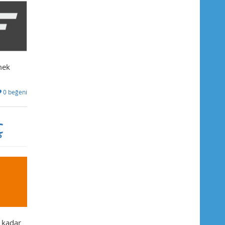
mek
0 beğeni
ç
e kadar