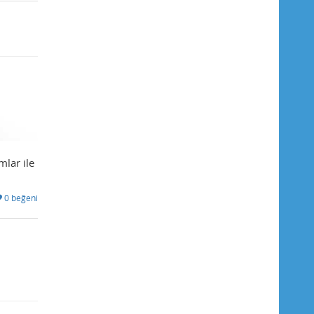
mlar ile
0 beğeni