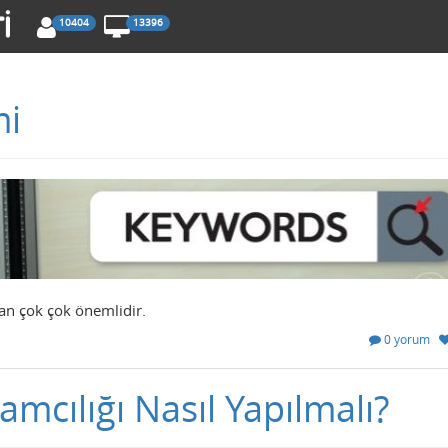
10404
13396
mi
dan çok çok önemlidir.
0 yorum
amcılığı Nasıl Yapılmalı?