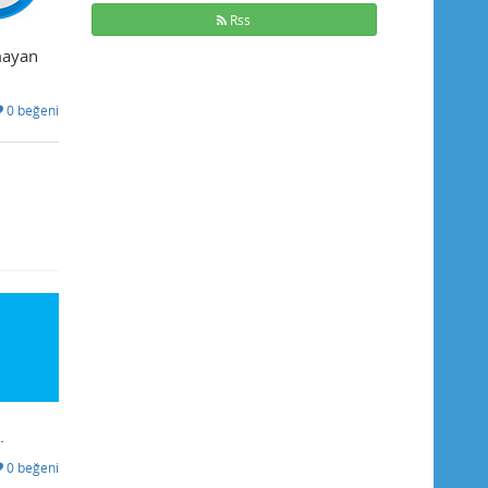
Rss
mayan
0 beğeni
.
0 beğeni