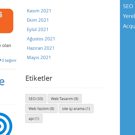
SEO 
Kasım 2021
Yere
Ekim 2021
Acqu
Eylül 2021
Ağustos 2021
e olan
Haziran 2021
Mayıs 2021
0 beğeni
Etiketler
e
SEO (33)
Web Tasarım (9)
Web Yazılım (8)
site içi arama (1)
api (1)