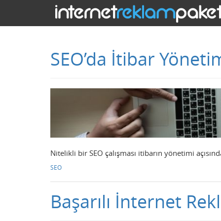
SEO’da İtibar Yöneti
Nitelikli bir SEO çalışması itibarın yönetimi açısın
SEO
Başarılı İnternet Rekl