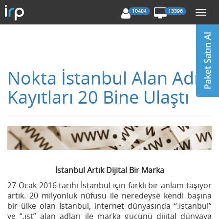
10404
13396
Togg
navi
Nokta İstanbul Alan Adı
Kayıtları 20 Bine Ulaştı
İstanbul Artık Dijital Bir Marka
27 Ocak 2016 tarihi İstanbul için farklı bir anlam taşıyor
artık. 20 milyonluk nüfusu ile neredeyse kendi başına
bir ülke olan İstanbul, internet dünyasında “.istanbul”
ve “.ist” alan adları ile marka gücünü dijital dünyaya