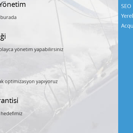
 Yönetim
SEO 
Yere
y burada
Acqu
ği
olayca yönetim yapabilirsiniz
rak optimizasyon yapıyoruz
ntisi
l hedefimiz