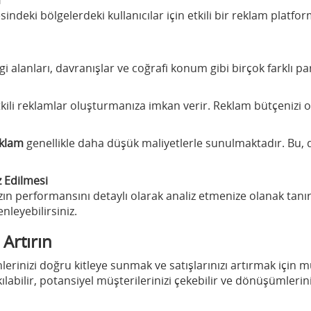
esindeki bölgelerdeki kullanıcılar için etkili bir reklam platfo
 ilgi alanları, davranışlar ve coğrafi konum gibi birçok farkl
etkili reklamlar oluşturmanıza imkan verir. Reklam bütçenizi o
eklam
genellikle daha düşük maliyetlerle sunulmaktadır. Bu, d
z Edilmesi
zın performansını detaylı olarak analiz etmenize olanak tanı
enleyebilirsiniz.
 Artırın
nlerinizi doğru kitleye sunmak ve satışlarınızı artırmak için 
bilir, potansiyel müşterilerinizi çekebilir ve dönüşümlerinizi