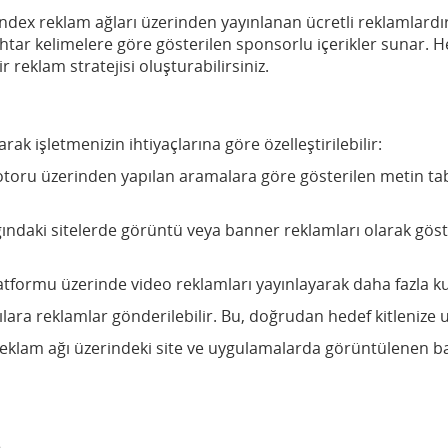
dex reklam ağları üzerinden yayınlanan ücretli reklamlardı
htar kelimelere göre gösterilen sponsorlu içerikler sunar. Hed
ir reklam stratejisi oluşturabilirsiniz.
arak işletmenizin ihtiyaçlarına göre özelleştirilebilir:
oru üzerinden yapılan aramalara göre gösterilen metin taban
ındaki sitelerde görüntü veya banner reklamları olarak göster
atformu üzerinde video reklamları yayınlayarak daha fazla kull
cılara reklamlar gönderilebilir. Bu, doğrudan hedef kitlenize 
 reklam ağı üzerindeki site ve uygulamalarda görüntülenen b
m