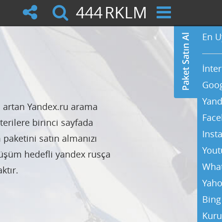
444
RKLM
En U
İnte
Goog
Yand
 artan Yandex.ru arama
Face
erilere birinci sayfada
Inst
 paketini satın almanızı
Yout
nüşüm hedefli yandex rusça
Wha
ktır.
Yaho
Bing
Kuru