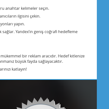
ğru anahtar kelimeler seçin.
ıcıların ilgisini çekin.
syonları yapın.
k sağlar. Yandex’in geniş coğrafi hedefleme
in mükemmel bir reklam aracıdır. Hedef kitlenize
anmanız büyük fayda sağlayacaktır.
rınızı katlayın!