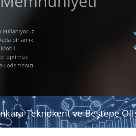
 Memnuniyeti
ı kullanıyoruz.
kada bir anlık
k Mobil
zel optimize
ak ödemenizi
Ankara Teknokent ve Beştepe Ofis