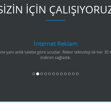
SİZİN İÇİN ÇALIŞIYORU
İnternet Reklam
e yani anlık talebe göre ucuzlar. Rekor teknoloji ile her 30
indirim sağladık.