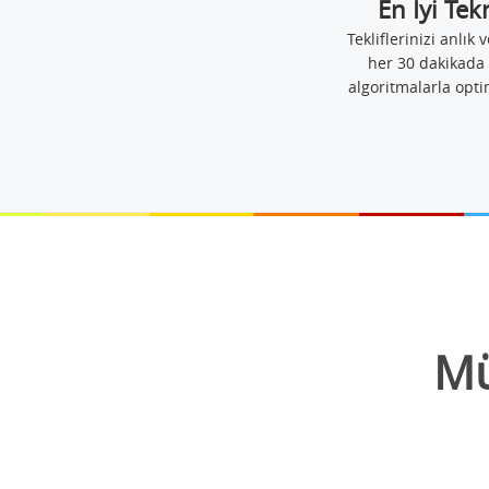
En İyi Tek
Tekliflerinizi anlık v
her 30 dakikada 
algoritmalarla opti
Mü