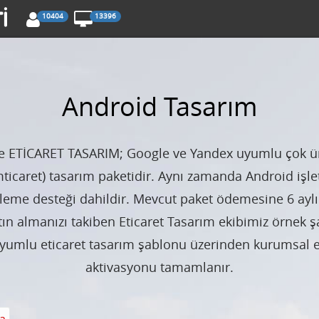
10404
13396
Android Tasarım
TİCARET TASARIM; Google ve Yandex uyumlu çok ürü
(mticaret) tasarım paketidir. Aynı zamanda Android işl
leme desteği dahildir. Mevcut paket ödemesine 6 aylık
tın almanızı takiben Eticaret Tasarım ekibimiz örnek 
yumlu eticaret tasarım şablonu üzerinden kurumsal eti
aktivasyonu tamamlanır.