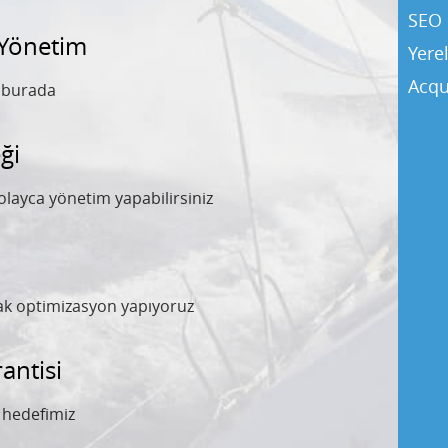
SEO 
 Yönetim
Yere
Acqu
y burada
ği
olayca yönetim yapabilirsiniz
rak optimizasyon yapıyoruz
ntisi
l hedefimiz