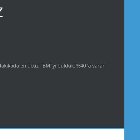
Z
 dakikada en ucuz TBM 'yi bulduk. %40 'a varan