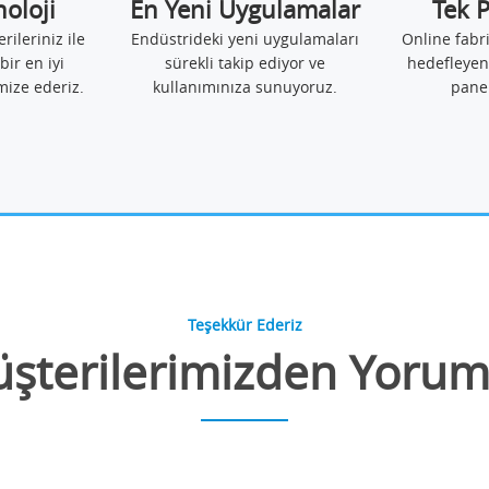
noloji
En Yeni Uygulamalar
Tek 
erileriniz ile
Endüstrideki yeni uygulamaları
Online fabr
bir en iyi
sürekli takip ediyor ve
hedefleyen
mize ederiz.
kullanımınıza sunuyoruz.
pane
Teşekkür Ederiz
şterilerimizden Yorum