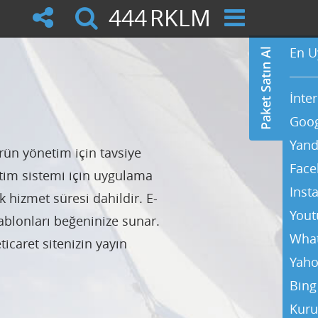
444
RKLM
En U
İnte
Goog
Yand
n yönetim için tavsiye
Face
etim sistemi için uygulama
Inst
 hizmet süresi dahildir. E-
Yout
şablonları beğeninize sunar.
Wha
caret sitenizin yayın
Yaho
Bing
Kuru