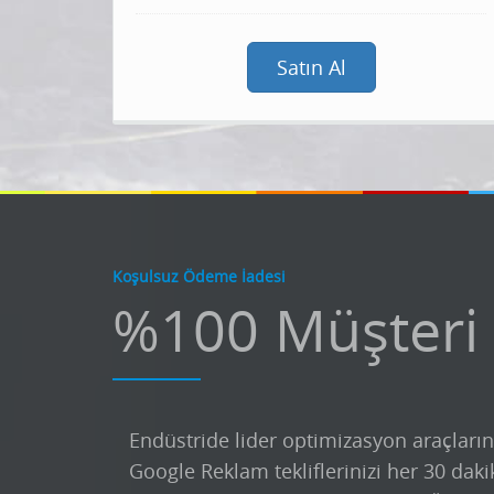
Satın Al
Koşulsuz Ödeme İadesi
%100 Müşteri
Endüstride lider optimizasyon araçların
Google Reklam tekliflerinizi her 30 daki