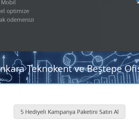
k Mobil
zel optimize
ak ödemenizi
Ankara Teknokent ve Beştepe Ofis
5 Hediyeli Kampanya Paketini Satın Al