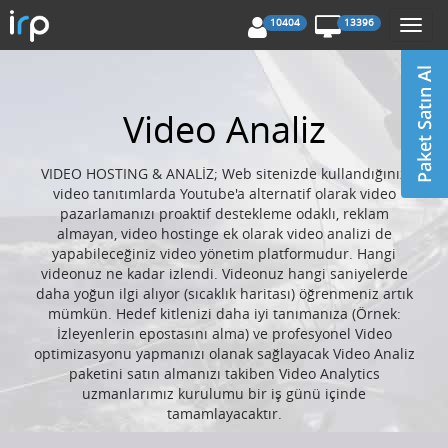
10404
13396
Togg
navi
Video Analiz
VIDEO HOSTING & ANALİZ; Web sitenizde kullandığınız
video tanıtımlarda Youtube'a alternatif olarak video
pazarlamanızı proaktif destekleme odaklı, reklam
almayan, video hostinge ek olarak video analizi de
yapabileceğiniz video yönetim platformudur. Hangi
videonuz ne kadar izlendi. Videonuz hangi saniyelerde
daha yoğun ilgi alıyor (sıcaklık haritası) öğrenmeniz artık
mümkün. Hedef kitlenizi daha iyi tanımanıza (Örnek:
İzleyenlerin epostasını alma) ve profesyonel Video
optimizasyonu yapmanızı olanak sağlayacak Video Analiz
paketini satın almanızı takiben Video Analytics
uzmanlarımız kurulumu bir iş günü içinde
tamamlayacaktır.