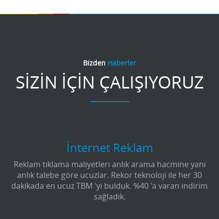
Bizden
Haberler
SİZİN İÇİN ÇALIŞIYORUZ
İnternet Reklam
Reklam tıklama maliyetleri anlık arama hacmine yani
anlık talebe göre ucuzlar. Rekor teknoloji ile her 30
dakikada en ucuz TBM 'yi bulduk. %40 'a varan indirim
sağladık.