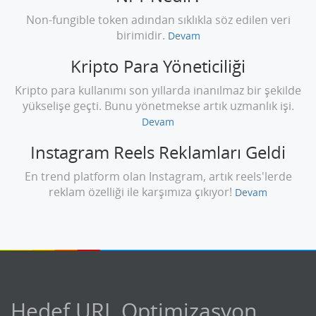
Non-fungible token adından sıklıkla söz edilen veri
birimidir.
Devam
Kripto Para Yöneticiliği
Kripto para kullanımı son yıllarda inanılmaz bir şekilde
yükselişe geçti. Bunu yönetmekse artık uzmanlık işi.
Devam
Instagram Reels Reklamları Geldi
En trend platform olan Instagram, artık reels'lerde
reklam özelliği ile karşımıza çıkıyor!
Devam
Hedef URL Optimizasyon