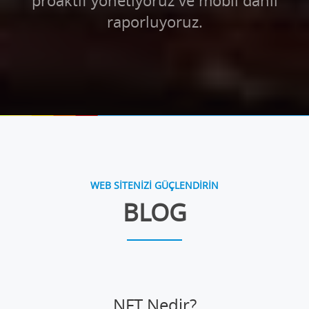
proaktif yönetiyoruz ve mobil dahil
raporluyoruz.
WEB SİTENİZİ GÜÇLENDİRİN
BLOG
NFT Nedir?