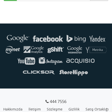
Buse
Genellikle anında yanıt verir
444 7556
Hakkımızda
İletişim
Sözleşme
Gizlilik
Satış Ortaklığı