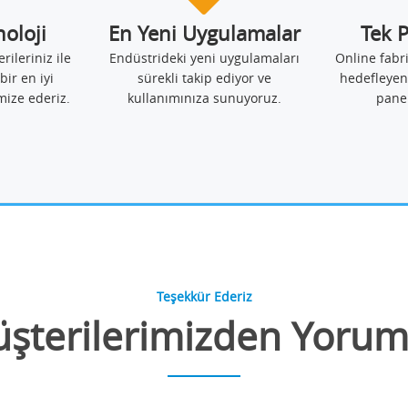
noloji
En Yeni Uygulamalar
Tek 
erileriniz ile
Endüstrideki yeni uygulamaları
Online fabr
bir en iyi
sürekli takip ediyor ve
hedefleyen
mize ederiz.
kullanımınıza sunuyoruz.
pane
Teşekkür Ederiz
şterilerimizden Yorum