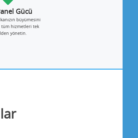
Panel Gücü
ikanızın büyümesini
 tüm hizmetleri tek
lden yönetin.
lar