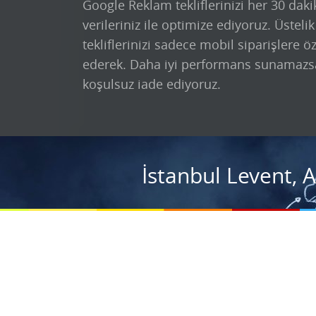
Google Reklam tekliflerinizi her 30 daki
verileriniz ile optimize ediyoruz. Üsteli
tekliflerinizi sadece mobil siparişlere ö
ederek. Daha iyi performans sunamazs
koşulsuz iade ediyoruz.
İstanbul Levent, 