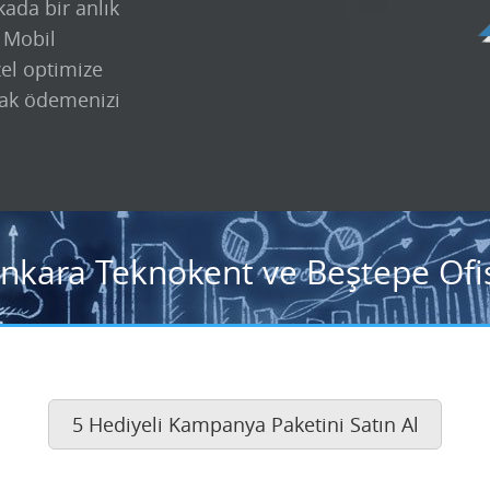
kada bir anlık
k Mobil
zel optimize
ak ödemenizi
Ankara Teknokent ve Beştepe Ofis
5 Hediyeli Kampanya Paketini Satın Al