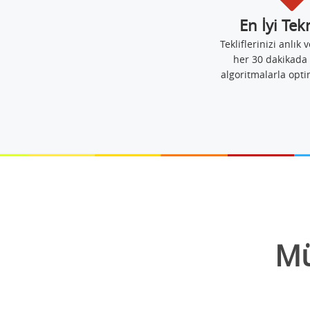
En İyi Tek
Tekliflerinizi anlık v
her 30 dakikada 
algoritmalarla opti
Mü