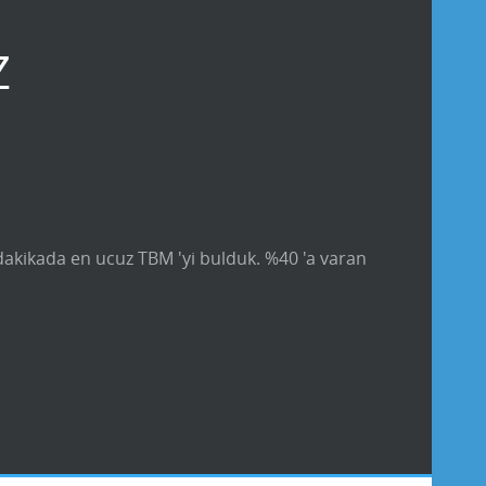
Z
 dakikada en ucuz TBM 'yi bulduk. %40 'a varan