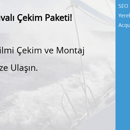
SEO 
avalı Çekim Paketi!
Yere
Acqu
Filmi Çekim ve Montaj
ze Ulaşın.