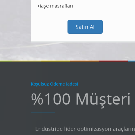
+iaşe masrafları
Satın Al
Koşulsuz Ödeme İadesi
%100 Müşteri
Endüstride lider optimizasyon araçların