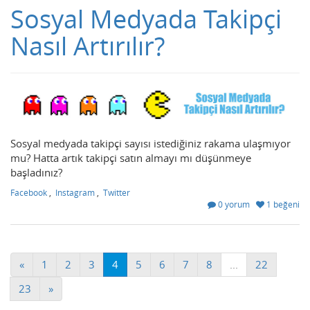
Sosyal Medyada Takipçi
Nasıl Artırılır?
Sosyal medyada takipçi sayısı istediğiniz rakama ulaşmıyor
mu? Hatta artık takipçi satın almayı mı düşünmeye
başladınız?
Facebook
,
Instagram
,
Twitter
0 yorum
1 beğeni
«
1
2
3
4
5
6
7
8
...
22
23
»