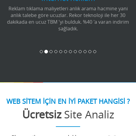
Reklam tıklama maliyetleri anlık arama hacmine yani
anlık talebe göre ucuzlar. Rekor teknoloji ile her 30
dakikada en ucuz TBM 'yi bulduk. %40 'a varan indirim
sağladık.
WEB SİTEM İÇİN EN İYİ PAKET HANGİSİ ?
Ücretsiz
Site Analiz