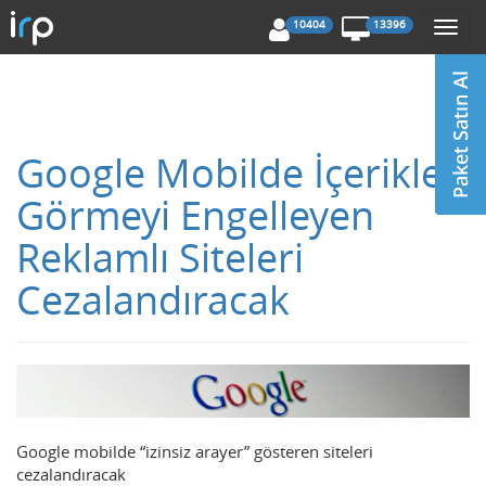
10404
13396
Togg
navi
Google Mobilde İçerikleri
Görmeyi Engelleyen
Reklamlı Siteleri
Cezalandıracak
Google mobilde “izinsiz arayer” gösteren siteleri
cezalandıracak