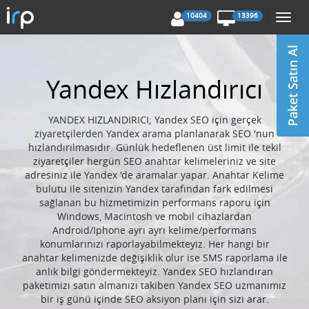
10404
13396
Togg
navi
Yandex Hızlandırıcı
YANDEX HIZLANDIRICI; Yandex SEO için gerçek
ziyaretçilerden Yandex arama planlanarak SEO 'nun
hızlandırılmasıdır. Günlük hedeflenen üst limit ile tekil
ziyaretçiler hergün SEO anahtar kelimeleriniz ve site
adresiniz ile Yandex 'de aramalar yapar. Anahtar Kelime
bulutu ile sitenizin Yandex tarafından fark edilmesi
sağlanan bu hizmetimizin performans raporu için
Windows, Macintosh ve mobil cihazlardan
Android/Iphone ayrı ayrı kelime/performans
konumlarınızı raporlayabilmekteyiz. Her hangi bir
anahtar kelimenizde değişiklik olur ise SMS raporlama ile
anlık bilgi göndermekteyiz. Yandex SEO hızlandıran
paketimizi satın almanızı takiben Yandex SEO uzmanımız
bir iş günü içinde SEO aksiyon planı için sizi arar.