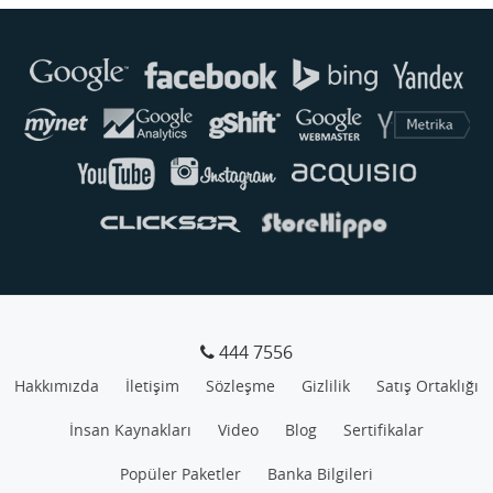
Buse
Genellikle anında yanıt verir
444 7556
Hakkımızda
İletişim
Sözleşme
Gizlilik
Satış Ortaklığı
İnsan Kaynakları
Video
Blog
Sertifikalar
Popüler Paketler
Banka Bilgileri