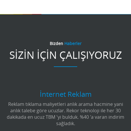
Bizden
Haberler
SİZİN İÇİN ÇALIŞIYORUZ
İnternet Reklam
Reklam tıklama maliyetleri anlık arama hacmine yani
anlık talebe göre ucuzlar. Rekor teknoloji ile her 30
dakikada en ucuz TBM 'yi bulduk. %40 'a varan indirim
sağladık.