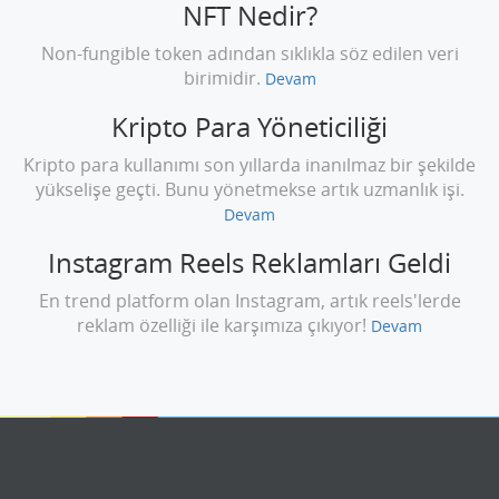
NFT Nedir?
Non-fungible token adından sıklıkla söz edilen veri
birimidir.
Devam
Kripto Para Yöneticiliği
Kripto para kullanımı son yıllarda inanılmaz bir şekilde
yükselişe geçti. Bunu yönetmekse artık uzmanlık işi.
Devam
Instagram Reels Reklamları Geldi
En trend platform olan Instagram, artık reels'lerde
reklam özelliği ile karşımıza çıkıyor!
Devam