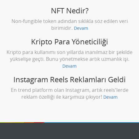
NFT Nedir?
Non-fungible token adından sıklıkla söz edilen veri
birimidir.
Devam
Kripto Para Yöneticiliği
Kripto para kullanımı son yıllarda inanılmaz bir şekilde
yükselişe geçti. Bunu yönetmekse artık uzmanlık işi.
Devam
Instagram Reels Reklamları Geldi
En trend platform olan Instagram, artık reels'lerde
reklam özelliği ile karşımıza çıkıyor!
Devam