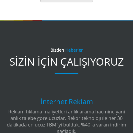
Bizden
Haberler
SİZİN İÇİN ÇALIŞIYORUZ
İnternet Reklam
Reklam tıklama maliyetleri anlık arama hacmine yani
anlık talebe göre ucuzlar. Rekor teknoloji ile her 30
dakikada en ucuz TBM 'yi bulduk. %40 'a varan indirim
sağladık.