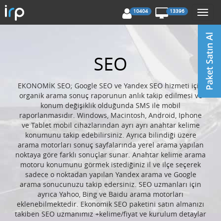
10404
13396
Togg
navi
SEO
EKONOMİK SEO; Google SEO ve Yandex SEO hizmeti için
organik arama sonuç raporunun anlık takip edilmesi ve
konum değişiklik olduğunda SMS ile mobil
raporlanmasıdır. Windows, Macintosh, Android, Iphone
ve Tablet mobil cihazlarından ayrı ayrı anahtar kelime
konumunu takip edebilirsiniz. Ayrıca bilindiği üzere
arama motorları sonuç sayfalarında yerel arama yapılan
noktaya göre farklı sonuçlar sunar. Anahtar kelime arama
motoru konumunu görmek istediğiniz il ve ilçe seçerek
sadece o noktadan yapılan Yandex arama ve Google
arama sonucunuzu takip edersiniz. SEO uzmanları için
ayrıca Yahoo, Bing ve Baidu arama motorları
eklenebilmektedir. Ekonomik SEO paketini satın almanızı
takiben SEO uzmanımız +kelime/fiyat ve kurulum detaylar