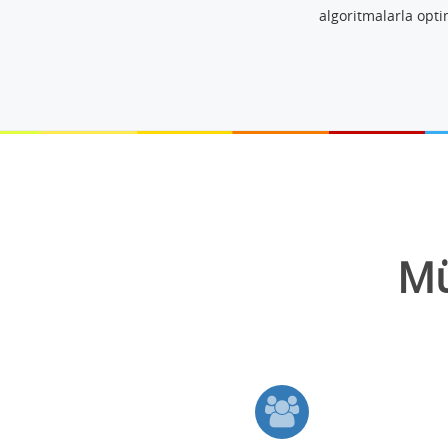
algoritmalarla opti
Mü