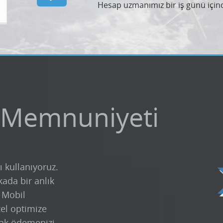
Hesap uzmanımız bir iş günü içind
 Memnuniyeti
ı kullanıyoruz.
kada bir anlık
k Mobil
zel optimize
ak ödemenizi