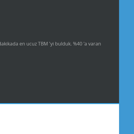
 dakikada en ucuz TBM 'yi bulduk. %40 'a varan