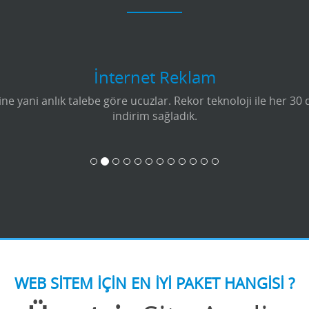
İnternet Reklam
e yani anlık talebe göre ucuzlar. Rekor teknoloji ile her 30
indirim sağladık.
WEB SİTEM İÇİN EN İYİ PAKET HANGİSİ ?