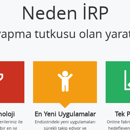
Neden İRP
 yapma tutkusu olan yaratı
noloji
En Yeni Uygulamalar
Tek 
erileriniz ile
Endüstrideki yeni uygulamaları
Online fabr
bir en iyi
sürekli takip ediyor ve
hedefleyen