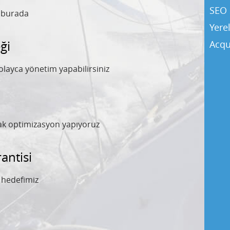
SEO 
y burada
Yere
ği
Acqu
olayca yönetim yapabilirsiniz
rak optimizasyon yapıyoruz
ntisi
l hedefimiz