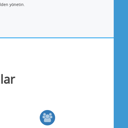
lden yönetin.
lar