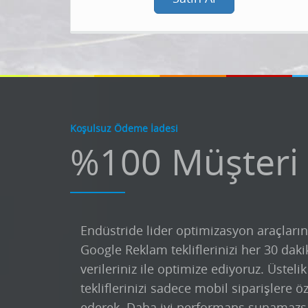
Koşulsuz Ödeme İadesi
%100 Müşteri
Endüstride lider optimizasyon araçların
Google Reklam tekliflerinizi her 30 daki
verileriniz ile optimize ediyoruz. Üsteli
tekliflerinizi sadece mobil siparişlere ö
ederek. Daha iyi performans sunamazs