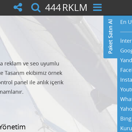
444
RKLM
En U
İnte
Goog
Yand
na reklam ve seo uyumlu
Face
ite Tasarım ekibimiz örnek
Inst
trol panel ile anlık içerik
Yout
mamlanır.
Wha
Yaho
Bing
 Yönetim
Kuru