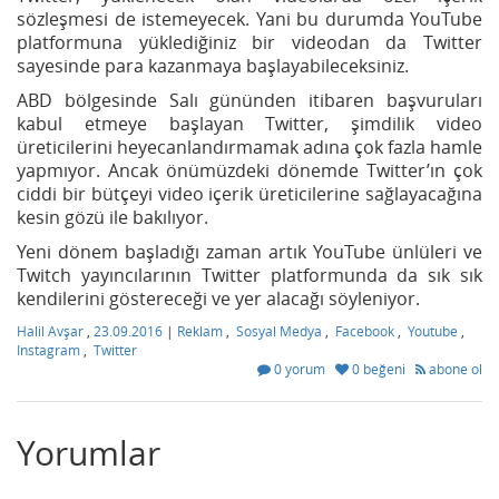
sözleşmesi de istemeyecek. Yani bu durumda YouTube
platformuna yüklediğiniz bir videodan da Twitter
sayesinde para kazanmaya başlayabileceksiniz.
ABD bölgesinde Salı gününden itibaren başvuruları
kabul etmeye başlayan Twitter, şimdilik video
üreticilerini heyecanlandırmamak adına çok fazla hamle
yapmıyor. Ancak önümüzdeki dönemde Twitter’ın çok
ciddi bir bütçeyi video içerik üreticilerine sağlayacağına
kesin gözü ile bakılıyor.
Yeni dönem başladığı zaman artık YouTube ünlüleri ve
Twitch yayıncılarının Twitter platformunda da sık sık
kendilerini göstereceği ve yer alacağı söyleniyor.
Halil Avşar
,
23.09.2016
|
Reklam
,
Sosyal Medya
,
Facebook
,
Youtube
,
Instagram
,
Twitter
0 yorum
0 beğeni
abone ol
Yorumlar