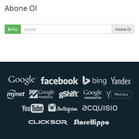
Abone Ol
Rss
Abone Ol
Buse
Genellikle anında yanıt verir