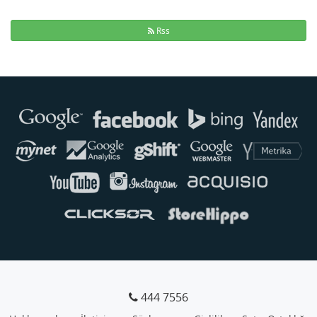
Rss
Buse
Genellikle anında yanıt verir
444 7556