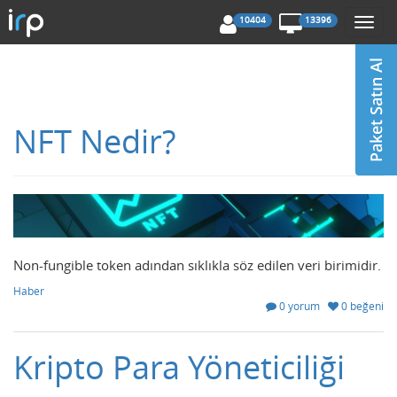
10404
13396
Togg
navi
NFT Nedir?
Non-fungible token adından sıklıkla söz edilen veri birimidir.
Haber
0 yorum
0 beğeni
Kripto Para Yöneticiliği