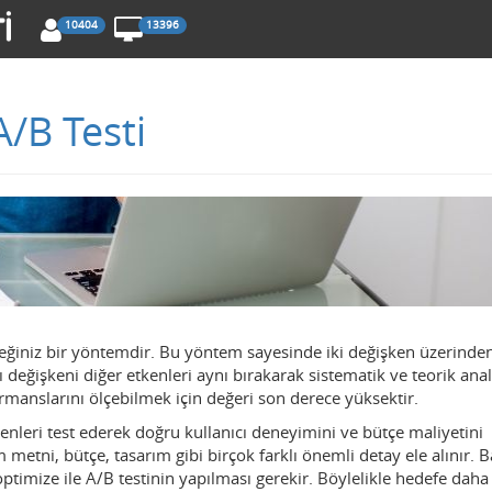
10404
13396
A/B Testi
eceğiniz bir yöntemdir. Bu yöntem sayesinde iki değişken üzerinde
ı değişkeni diğer etkenleri aynı bırakarak sistematik ve teorik anal
ormanslarını ölçebilmek için değeri son derece yüksektir.
enleri test ederek doğru kullanıcı deneyimini ve bütçe maliyetini
metni, bütçe, tasarım gibi birçok farklı önemli detay ele alınır. Ba
timize ile A/B testinin yapılması gerekir. Böylelikle hedefe dah