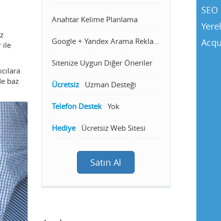
SEO 
Anahtar Kelime Planlama
Yere
ız
Google + Yandex Arama Reklamcılığı
Acqu
 ile
Sitenize Uygun Diğer Öneriler
ıcılara
de baz
Ücretsiz
Uzman Desteği
Telefon Destek
Yok
Hediye
Ücretsiz Web Sitesi
Satın Al