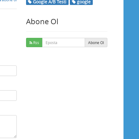
Google A/B Testi
google
Abone Ol
Rss
Abone Ol
Buse
Genellikle anında yanıt verir