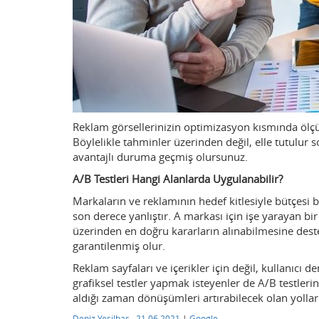
Reklam görsellerinizin optimizasyon kısmında ölçüm
Böylelikle tahminler üzerinden değil, elle tutulur 
avantajlı duruma geçmiş olursunuz.
A/B Testleri Hangi Alanlarda Uygulanabilir?
Markaların ve reklamının hedef kitlesiyle bütçesi 
son derece yanlıştır. A markası için işe yarayan bir
üzerinden en doğru kararların alınabilmesine destek 
garantilenmiş olur.
Reklam sayfaları ve içerikler için değil, kullanıcı 
grafiksel testler yapmak isteyenler de A/B testlerini
aldığı zaman dönüşümleri artırabilecek olan yolları
Deniz Yeşilbaş
,
21.06.2021
|
Google