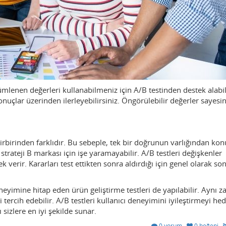
lenen değerleri kullanabilmeniz için A/B testinden destek alabili
sonuçlar üzerinden ilerleyebilirsiniz. Öngörülebilir değerler sayesi
birbirinden farklıdır. Bu sebeple, tek bir doğrunun varlığından k
 strateji B markası için işe yaramayabilir. A/B testleri değişkenler
verir. Kararları test ettikten sonra aldırdığı için genel olarak so
deneyimine hitap eden ürün geliştirme testleri de yapılabilir. Aynı
 tercih edebilir. A/B testleri kullanıcı deneyimini iyileştirmeyi hed
 sizlere en iyi şekilde sunar.
0 yorum
0 beğeni