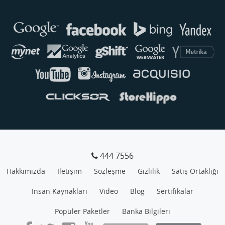
444 7556
Hakkımızda
İletişim
Sözleşme
Gizlilik
Satış Ortaklığı
İnsan Kaynakları
Video
Blog
Sertifikalar
Popüler Paketler
Banka Bilgileri