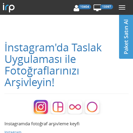
10404
13397
Togg
navi
İnstagram'da Taslak
Uygulaması ile
Fotoğraflarınızı
Arşivleyin!
Instagramda fotoğraf arşivleme keyfi
Instagram