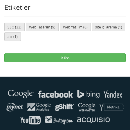
Etiketler
SEO (33)
Web Tasarım (9)
Web Yazılım (8)
site içi arama (1)
api (1)
Rss
Buse
Genellikle anında yanıt verir