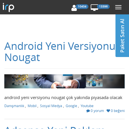
10404
13396
Togg
navi
Android Yeni Versiyonu
Nougat
android yeni versiyonu nougat çok yakında piyasada olacak
Danışmanlık
,
Mobil
,
Sosyal Medya
,
Google
,
Youtube
0 yorum
0 beğeni