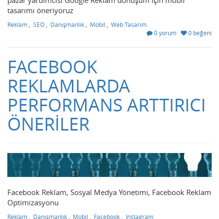
pazar yardımcısı Google Reklam dönüşüm için mobil
tasarımı öneriyoruz
Reklam
,
SEO
,
Danışmanlık
,
Mobil
,
Web Tasarım
0 yorum
0 beğeni
FACEBOOK
REKLAMLARDA
PERFORMANS ARTTIRICI
ÖNERİLER
Facebook Reklam, Sosyal Medya Yönetimi, Facebook Reklam
Optimizasyonu
Reklam
,
Danışmanlık
,
Mobil
,
Facebook
,
Instagram