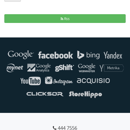
Rss
Buse
Genellikle anında yanıt verir
444 7556