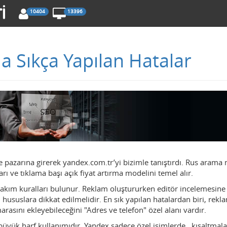
10404
13396
 Sıkça Yapılan Hatalar
e pazarına girerek yandex.com.tr’yi bizimle tanıştırdı. Rus arama
ı ve tıklama başı açık fiyat artırma modelini temel alır.
takım kuralları bulunur. Reklam oluştururken editör incelemesine
suslara dikkat edilmelidir. En sık yapılan hatalardan biri, rekl
asını ekleyebileceğini "Adres ve telefon" özel alanı vardır.
büyük harf kullanımıdır. Yandex sadece özel isimlerde, kısaltmal