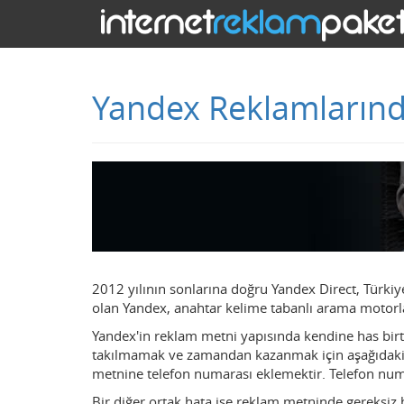
Yandex Reklamlarında
2012 yılının sonlarına doğru Yandex Direct, Türkiy
olan Yandex, anahtar kelime tabanlı arama motorlar
Yandex'in reklam metni yapısında kendine has bir
takılmamak ve zamandan kazanmak için aşağıdaki hu
metnine telefon numarası eklemektir. Telefon numar
Bir diğer ortak hata ise reklam metninde gereksiz 