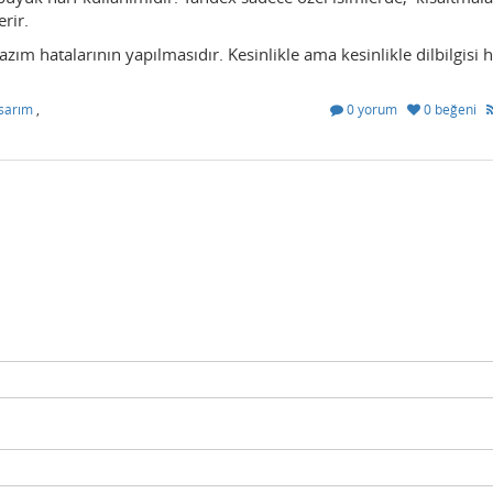
rir.
ım hatalarının yapılmasıdır. Kesinlikle ama kesinlikle dilbilgisi h
sarım
,
0 yorum
0 beğeni