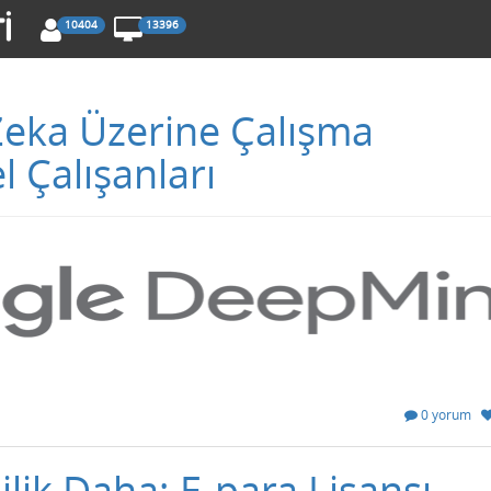
10404
13396
eka Üzerine Çalışma
 Çalışanları
0 yorum
lik Daha; E-para Lisansı