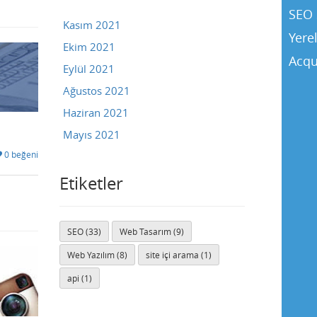
SEO 
Kasım 2021
Yere
Ekim 2021
Acqu
Eylül 2021
Ağustos 2021
Haziran 2021
Mayıs 2021
0 beğeni
Etiketler
SEO (33)
Web Tasarım (9)
Web Yazılım (8)
site içi arama (1)
api (1)