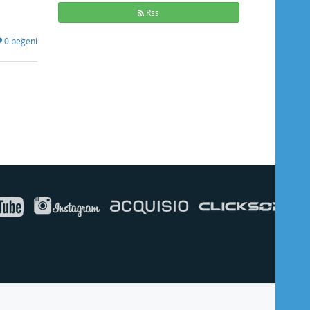
Rss
0 beğeni
Buse
Genellikle anında yanıt verir