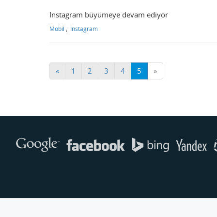
Instagram büyümeye devam ediyor
Mobil
,
Instagram
«
1
2
3
4
5
»