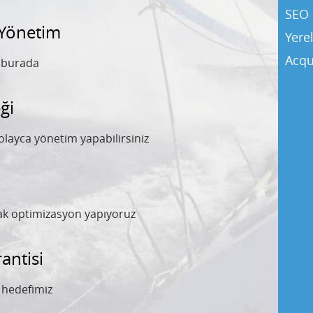
SEO 
 Yönetim
Yere
Acqu
y burada
ği
olayca yönetim yapabilirsiniz
rak optimizasyon yapıyoruz
ntisi
l hedefimiz