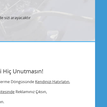
e sizi arayacaktır
zi Hiç Unutmasın!
r Verme Döngüsünde
Kendinizi Hatırlatın
,
Sitesinde
Reklamınız Çıksın,
ın.