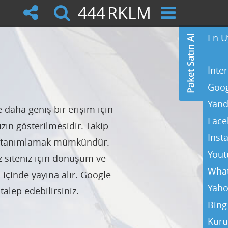
444
RKLM
En U
İnte
Goog
Yand
daha geniş bir erişim için
Face
zın gösterilmesidir. Takip
Inst
nsı tanımlamak mümkündür.
Yout
 siteniz için dönüşüm ve
Wha
 içinde yayına alır. Google
Yaho
alep edebilirsiniz.
Bing
Kuru