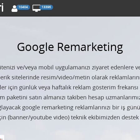
10404
13396
Google Remarketing
izi ve/veya mobil uygulamanızı ziyaret edenlere ve 
çerik sitelerinde resim/video/metin olarak reklamlarını
iler için günlük veya haftalık reklam gösterim freka
m paketini satın almanızı takiben hesap uzmanlarımız
ğlayacak google remarketing reklamlarınızı bir iş günü
için (banner/youtube video) teknik ekibimizden destek t