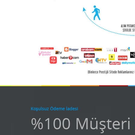
Koşulsuz Ödeme İadesi
%100 Müşteri