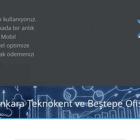
ı kullanıyoruz.
kada bir anlık
k Mobil
zel optimize
ak ödemenizi
Ankara Teknokent ve Beştepe Ofis