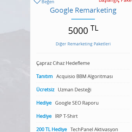
Başlangıç Pake
Beğen
Google Remarketing
TL
5000
Diğer Remarketing Paketleri
Çapraz Cihaz Hedefleme
Tanıtım
Acquisio BBM Algoritması
Ücretsiz
Uzman Desteği
Hediye
Google SEO Raporu
Hediye
İRP T-Shirt
200 TL Hediye
TechPanel Aktivasyon