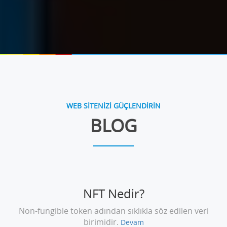
WEB SİTENİZİ GÜÇLENDİRİN
BLOG
NFT Nedir?
Non-fungible token adından sıklıkla söz edilen veri
birimidir.
Devam