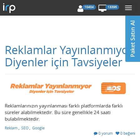
10404
13396
Togg
navi
Reklamlar Yayınlanmıyor
Diyenler için Tavsiyeler
Reklamlarınızın yayınlanması farklı platformlarda farklı
süreler alabilmektedir. Bu süre genellikle 24 saati
bulabilmektedir.
Reklam
,
SEO
,
Google
0 yorum
0 beğeni