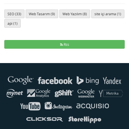
SEO (33)
Web Tasarım (9)
Web Yazılım (8)
site içi arama (1)
api (1)
Rss
Buse
Genellikle anında yanıt verir