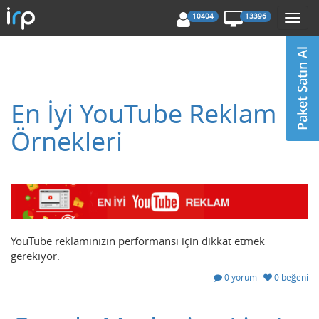
10404
13396
Togg
navi
En İyi YouTube Reklam
Örnekleri
YouTube reklamınızın performansı için dikkat etmek
gerekiyor.
0 yorum
0 beğeni