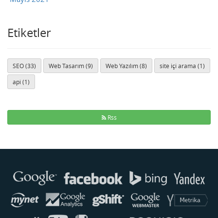
Etiketler
SEO (33)
Web Tasarım (9)
Web Yazılım (8)
site içi arama (1)
api (1)
Rss
Buse
Genellikle anında yanıt verir