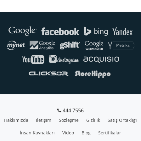
444 7556
Hakkımızda
İletişim
Sözleşme
Gizlilik
Satış Ortaklığı
İnsan Kaynakları
Video
Blog
Sertifikalar