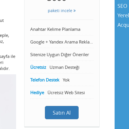
SEO 
paketi incele
Yere
ut
Acqu
Anahtar Kelime Planlama
eple,
ız,
Google + Yandex Arama Reklamcılığı
Sitenize Uygun Diğer Öneriler
sayfa ile
ri
Ücretsiz
Uzman Desteği
ıdır.
Telefon Destek
Yok
Hediye
Ücretsiz Web Sitesi
Satın Al