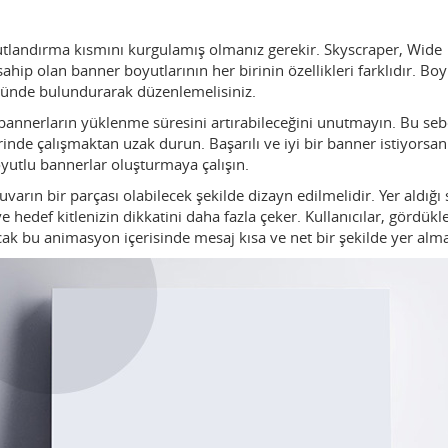
utlandırma kısmını kurgulamış olmanız gerekir. Skyscraper, Wide
ahip olan banner boyutlarının her birinin özellikleri farklıdır. Boy
önünde bulundurarak düzenlemelisiniz.
bannerların yüklenme süresini artırabileceğini unutmayın. Bu seb
inde çalışmaktan uzak durun. Başarılı ve iyi bir banner istiyorsan
oyutlu bannerlar oluşturmaya çalışın.
varın bir parçası olabilecek şekilde dizayn edilmelidir. Yer aldığı 
 hedef kitlenizin dikkatini daha fazla çeker. Kullanıcılar, gördükle
k bu animasyon içerisinde mesaj kısa ve net bir şekilde yer almal