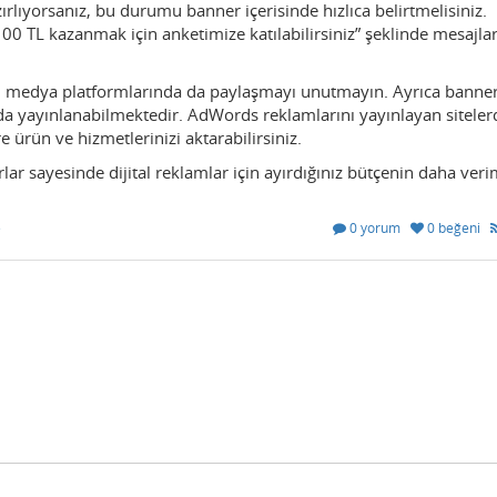
rlıyorsanız, bu durumu banner içerisinde hızlıca belirtmelisiniz.
100 TL kazanmak için anketimize katılabilirsiniz” şeklinde mesajla
syal medya platformlarında da paylaşmayı unutmayın. Ayrıca banner
yayınlanabilmektedir. AdWords reklamlarını yayınlayan siteler
 ürün ve hizmetlerinizi aktarabilirsiniz.
ar sayesinde dijital reklamlar için ayırdığınız bütçenin daha verim
e
0 yorum
0 beğeni