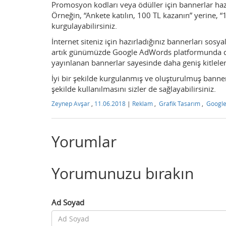
Promosyon kodları veya ödüller için bannerlar hazı
Örneğin, “Ankete katılın, 100 TL kazanın” yerine, “
kurgulayabilirsiniz.
İnternet siteniz için hazırladığınız bannerları so
artık günümüzde Google AdWords platformunda da 
yayınlanan bannerlar sayesinde daha geniş kitlelere
İyi bir şekilde kurgulanmış ve oluşturulmuş bannerl
şekilde kullanılmasını sizler de sağlayabilirsiniz.
Zeynep Avşar
,
11.06.2018
|
Reklam
,
Grafik Tasarım
,
Googl
Yorumlar
Yorumunuzu bırakın
Ad Soyad