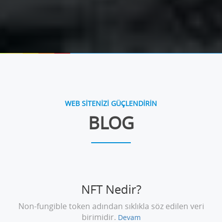
WEB SİTENİZİ GÜÇLENDİRİN
BLOG
NFT Nedir?
Non-fungible token adından sıklıkla söz edilen veri
birimidir.
Devam