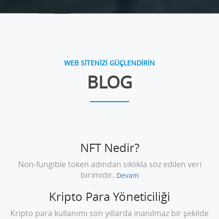
WEB SİTENİZİ GÜÇLENDİRİN
BLOG
NFT Nedir?
Non-fungible token adından sıklıkla söz edilen veri
birimidir.
Devam
Kripto Para Yöneticiliği
Kripto para kullanımı son yıllarda inanılmaz bir şekilde