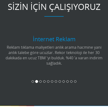
SİZİN İÇİN ÇALIŞIYORUZ
İnternet Reklam
Reklam tıklama maliyetleri anlık arama hacmine yani
anlık talebe göre ucuzlar. Rekor teknoloji ile her 30
dakikada en ucuz TBM 'yi bulduk. %40 'a varan indirim
sağladık.