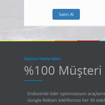
Satın Al
Koşulsuz Ödeme İadesi
%100 Müşteri
Endüstride lider optimizasyon araçların
Google Reklam tekliflerinizi her 30 daki