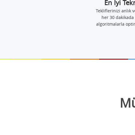
En İyi Tek
Tekliflerinizi anlık v
her 30 dakikada 
algoritmalarla opti
Mü