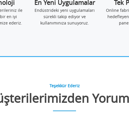
noloji
En Yeni Uygulamalar
Tek 
erileriniz ile
Endüstrideki yeni uygulamaları
Online fabr
bir en iyi
sürekli takip ediyor ve
hedefleyen
mize ederiz.
kullanımınıza sunuyoruz.
pane
Teşekkür Ederiz
şterilerimizden Yorum