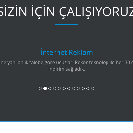
SİZİN İÇİN ÇALIŞIYORU
İnternet Reklam
e yani anlık talebe göre ucuzlar. Rekor teknoloji ile her 30
indirim sağladık.