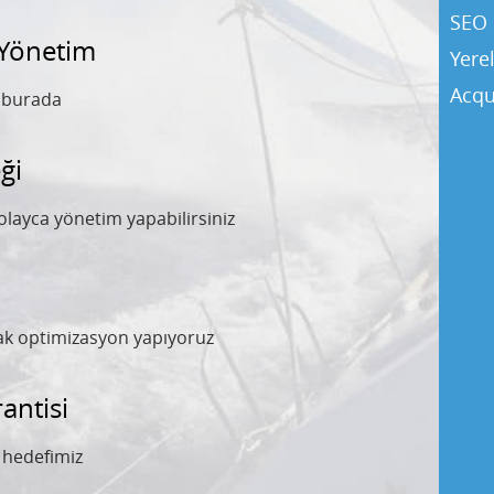
SEO 
 Yönetim
Yere
Acqu
y burada
ği
olayca yönetim yapabilirsiniz
rak optimizasyon yapıyoruz
ntisi
l hedefimiz