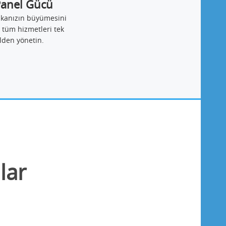
Panel Gücü
ikanızın büyümesini
 tüm hizmetleri tek
lden yönetin.
lar