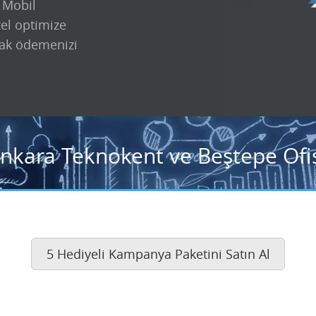
k Mobil
zel optimize
ak ödemenizi
Ankara Teknokent ve Beştepe Ofis
5 Hediyeli Kampanya Paketini Satın Al