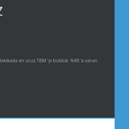
Z
 dakikada en ucuz TBM 'yi bulduk. %40 'a varan