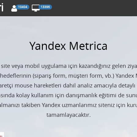
10404
13396
Yandex Metrica
te veya mobil uygulama için kazandığınız gelen ziyare
edeflerinin (sipariş form, müşteri form, vb.) Yandex M
retçi mouse hareketleri dahil analiz amacıyla detaylı 
sında kolay kullanım için danışmanlık eğitimi de sun
almanızı takiben Yandex uzmanlarımız siteniz için kur
tamamlayacaktır.