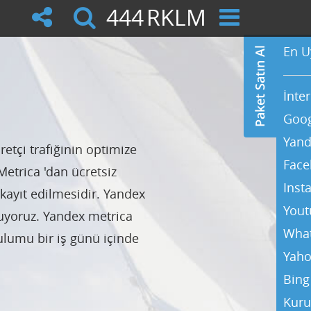
444
RKLM
En U
İnte
Goog
Yand
tçi trafiğinin optimize
Face
etrica 'dan ücretsiz
Inst
kayıt edilmesidir. Yandex
Yout
uyoruz. Yandex metrica
Wha
ulumu bir iş günü içinde
Yaho
Bing
Kuru