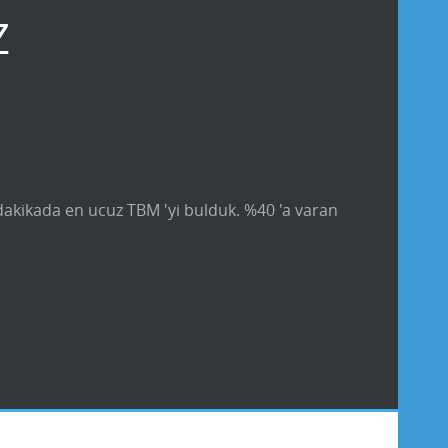
Z
 dakikada en ucuz TBM 'yi bulduk. %40 'a varan