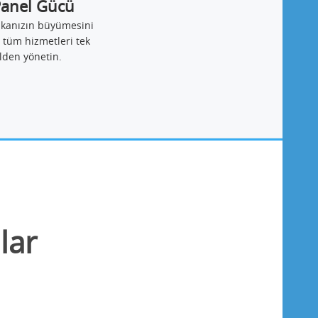
Panel Gücü
ikanızın büyümesini
 tüm hizmetleri tek
lden yönetin.
lar