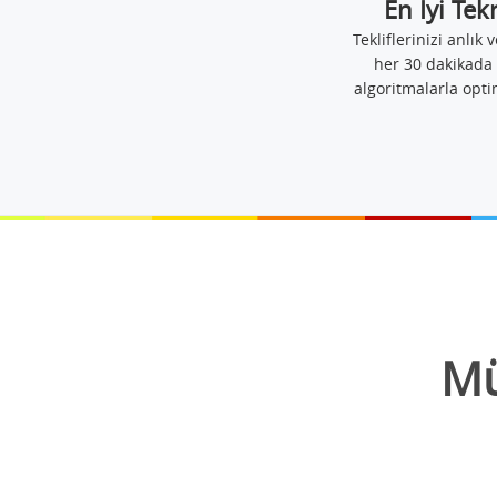
En İyi Tek
Tekliflerinizi anlık v
her 30 dakikada 
algoritmalarla opti
Mü