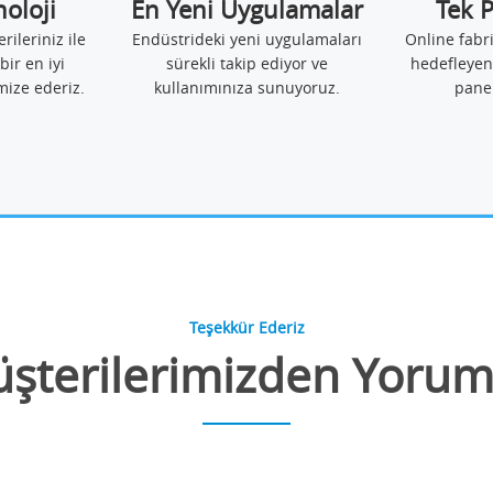
noloji
En Yeni Uygulamalar
Tek 
erileriniz ile
Endüstrideki yeni uygulamaları
Online fabr
bir en iyi
sürekli takip ediyor ve
hedefleyen
mize ederiz.
kullanımınıza sunuyoruz.
pane
Teşekkür Ederiz
şterilerimizden Yorum