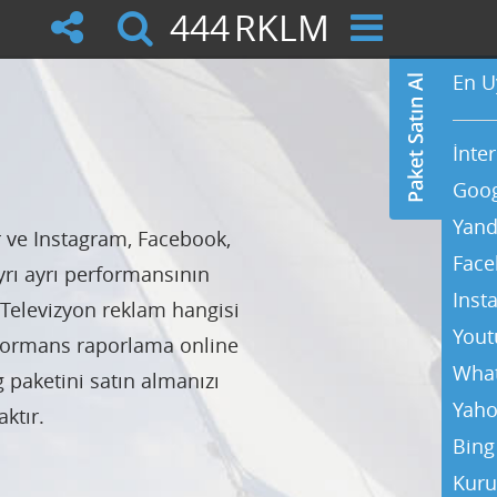
444
RKLM
En U
İnte
Goog
Yand
r ve Instagram, Facebook,
Face
yrı ayrı performansının
Inst
 Televizyon reklam hangisi
Yout
rformans raporlama online
Wha
paketini satın almanızı
Yaho
ktır.
Bing
Kuru