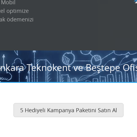
k Mobil
zel optimize
ak ödemenizi
Ankara Teknokent ve Beştepe Ofis
5 Hediyeli Kampanya Paketini Satın Al