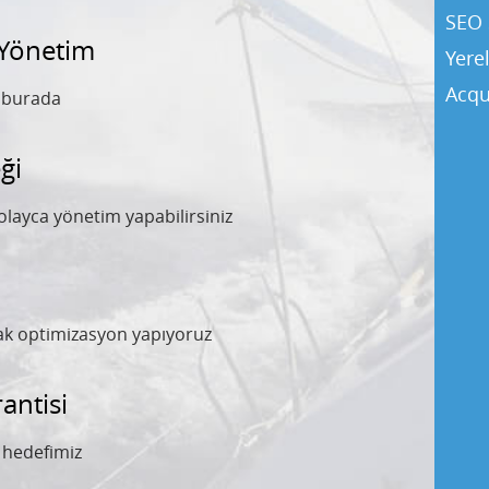
SEO 
 Yönetim
Yere
Acqu
y burada
ği
olayca yönetim yapabilirsiniz
rak optimizasyon yapıyoruz
ntisi
l hedefimiz