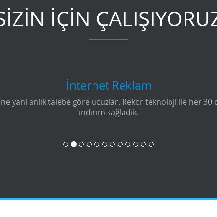
SİZİN İÇİN ÇALIŞIYORU
İnternet Reklam
e yani anlık talebe göre ucuzlar. Rekor teknoloji ile her 30
indirim sağladık.