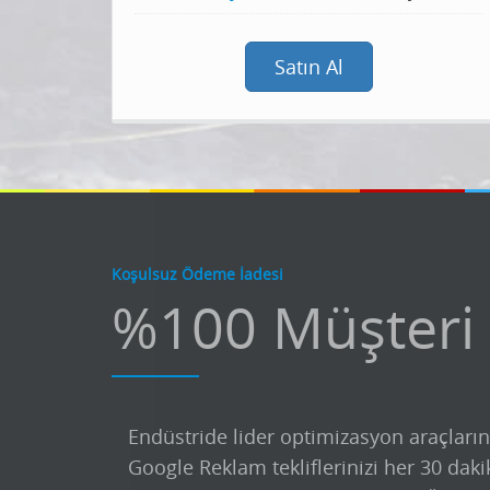
Satın Al
Koşulsuz Ödeme İadesi
%100 Müşteri
Endüstride lider optimizasyon araçların
Google Reklam tekliflerinizi her 30 daki