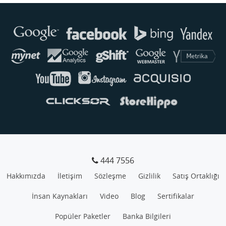
Buse
Genellikle anında yanıt verir
444 7556
Hakkımızda
İletişim
Sözleşme
Gizlilik
Satış Ortaklığı
İnsan Kaynakları
Video
Blog
Sertifikalar
Popüler Paketler
Banka Bilgileri