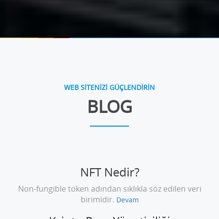
WEB SİTENİZİ GÜÇLENDİRİN
BLOG
NFT Nedir?
Non-fungible token adından sıklıkla söz edilen veri
birimidir.
Devam