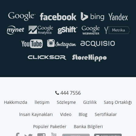
Buse
Genellikle anında yanıt verir
444 7556
Hakkımızda
İletişim
Sözleşme
Gizlilik
Satış Ortaklığı
İnsan Kaynakları
Video
Blog
Sertifikalar
Popüler Paketler
Banka Bilgileri