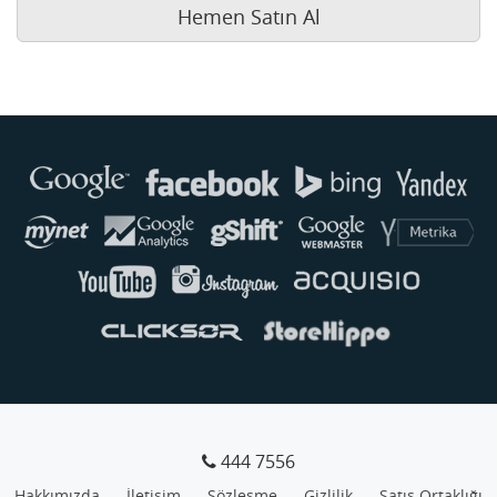
Hemen Satın Al
Buse
Genellikle anında yanıt verir
444 7556
Hakkımızda
İletişim
Sözleşme
Gizlilik
Satış Ortaklığı