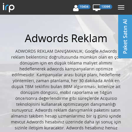
10404
13396
Togg
navi
Adwords Reklam
ADWORDS REKLAM DANIŞMANLIK; Google Adwords
reklam beklentiniz doğrultusunda mümkün olan en çok
dönüşüm için en düşük tıklama maliyet alımını
hedeflenerek adwords kampanyaların optimize
edilmesidir. Kampanyalar arası bütçe planı, hedefleme
yöntemleri, zaman planlama, her 30 dakikada Anlık en
düşük TBM teklifini bulan BBM algoritması, kitlenize ait
dönüşüm döngüsü, mobil raporlama ve 14gün
önce/sonra değerlendirme gibi süreçlerde Acquisio
teknolojisini kullanarak optimizasyon danışmanlığı
sunuyoruz. Adwords reklam danışmanlık paketini satın
almanızı takiben hesap uzmanlarımız bir iş günü içinde
mevcut Adwords hesabınız üzerinde daha iyi sonuç için
sizinle iletişim kuracaktır. Adwords hesabınız henüz