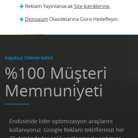
Reklam Yayınlanacak
Site İçeriklerine
,
Dönüşüm
Olasılıklarına Göre Hedefleyin.
Koşulsuz Ödeme İadesi
%100 Müşteri
Memnuniyeti
Endüstride lider optimizasyon araçlarını
kullanıyoruz. Google Reklam tekliflerinizi her