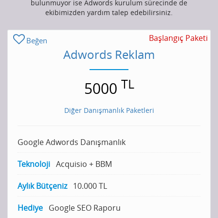
bulunmuyor ise Adwords kurulum sürecinde de
ekibimizden yardım talep edebilirsiniz.
Başlangıç Paketi
Beğen
Adwords Reklam
TL
5000
Diğer Danışmanlık Paketleri
Google Adwords Danışmanlık
Teknoloji
Acquisio + BBM
Aylık Bütçeniz
10.000 TL
Hediye
Google SEO Raporu