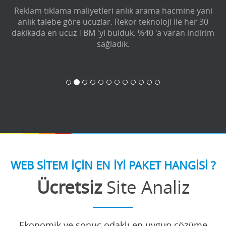
Reklam tıklama maliyetleri anlık arama hacmine yani
anlık talebe göre ucuzlar. Rekor teknoloji ile her 30
dakikada en ucuz TBM 'yi bulduk. %40 'a varan indirim
sağladık.
WEB SİTEM İÇİN EN İYİ PAKET HANGİSİ ?
Ücretsiz
Site Analiz
Ekonomik ve sonuç odaklı en uygun çözüme