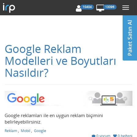
10404
13396
Togg
navi
Google Reklam
Modelleri ve Boyutları
Nasıldır?
Google reklamları ile en uygun reklam biçimini
belirleyebilirsiniz.
Reklam
,
Mobil
,
Google
0 yorum
0 beğeni