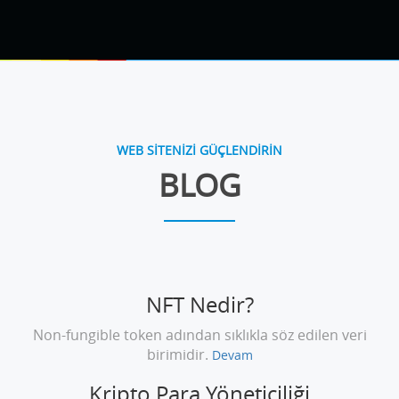
WEB SİTENİZİ GÜÇLENDİRİN
BLOG
NFT Nedir?
Non-fungible token adından sıklıkla söz edilen veri
birimidir.
Devam
Kripto Para Yöneticiliği