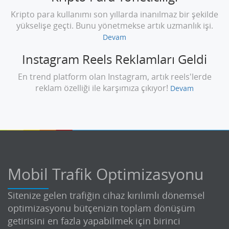
Kripto para kullanımı son yıllarda inanılmaz bir şekilde
yükselişe geçti. Bunu yönetmekse artık uzmanlık işi.
Devam
Instagram Reels Reklamları Geldi
En trend platform olan Instagram, artık reels'lerde
reklam özelliği ile karşımıza çıkıyor!
Devam
Mobil Trafik Optimizasyonu
Sitenize gelen trafiğin cihaz kırılımlı dönemsel
optimizasyonu bütçenizin toplam dönüşüm
getirisini en fazla yapabilmek için birinci