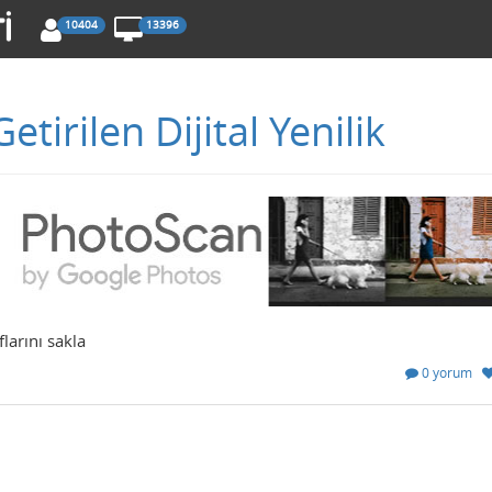
10404
13396
etirilen Dijital Yenilik
larını sakla
0 yorum