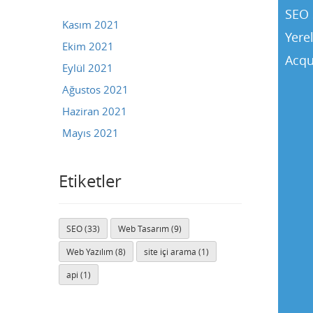
SEO 
Kasım 2021
Yere
Ekim 2021
Acqu
Eylül 2021
Ağustos 2021
Haziran 2021
Mayıs 2021
Etiketler
SEO (33)
Web Tasarım (9)
Buse
Web Yazılım (8)
site içi arama (1)
Genellikle anında yanıt verir
api (1)