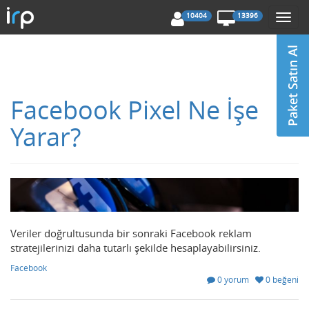
10404
13396
Togg
navi
Facebook Pixel Ne İşe
Yarar?
Veriler doğrultusunda bir sonraki Facebook reklam
stratejilerinizi daha tutarlı şekilde hesaplayabilirsiniz.
Facebook
0 yorum
0 beğeni