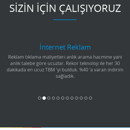
SİZİN İÇİN ÇALIŞIYORUZ
İnternet Reklam
Reklam tıklama maliyetleri anlık arama hacmine yani
anlık talebe göre ucuzlar. Rekor teknoloji ile her 30
dakikada en ucuz TBM 'yi bulduk. %40 'a varan indirim
sağladık.