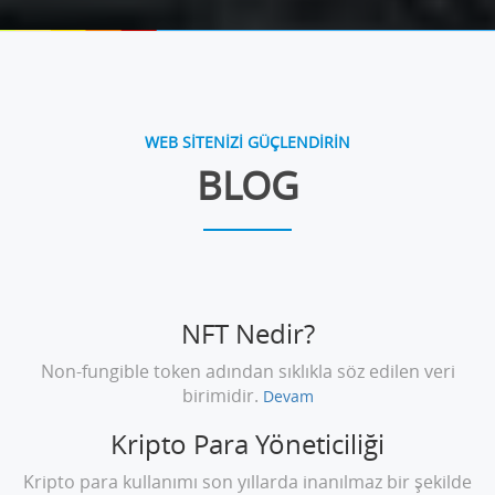
WEB SİTENİZİ GÜÇLENDİRİN
BLOG
NFT Nedir?
Non-fungible token adından sıklıkla söz edilen veri
birimidir.
Devam
Kripto Para Yöneticiliği
Kripto para kullanımı son yıllarda inanılmaz bir şekilde