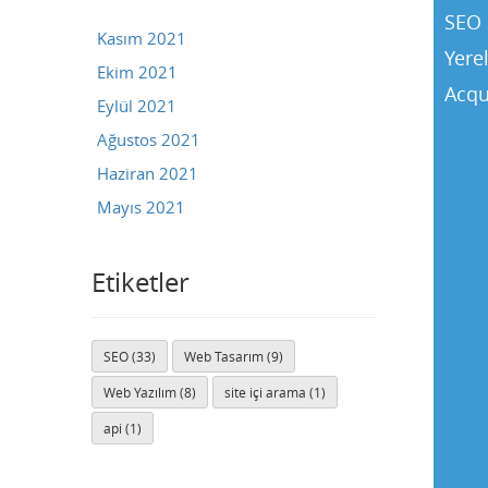
SEO 
Kasım 2021
Yere
Ekim 2021
Acqu
Eylül 2021
Ağustos 2021
Haziran 2021
Mayıs 2021
Etiketler
SEO (33)
Web Tasarım (9)
Buse
Web Yazılım (8)
site içi arama (1)
Genellikle anında yanıt verir
api (1)