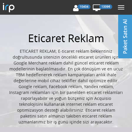
10404
13396
Togg
navi
Eticaret Reklam
ETİCARET REKLAM; E-ticaret reklam beklentiniz
doğrultusunda sitenizin öncelikli eticaret ürünleri için
Google Merchant reklam dahil güncel eticaret reklam
modellerinin başlatılmasıdır. En çok dönüşüm ve en ucuz
TBM hedeflenerek reklam kampanyaları anlık ihale
değerlerine mobil cihaz teklifler dahil optimize edilir.
Google reklam, Facebook reklam, Yandex reklam,
Instagram reklamları için bir panelden eticaret reklamları
raporlayabilir ve yoğun bütçeniz için Acquisio
teknolojisini kullanarak internet reklam eticaret
optimizasyon desteği alabilirsiniz. Eticaret reklam
paketini satın almanızı takiben eticaret reklam
uzmanlarımız bir iş günü içinde sizi arayacaktır.