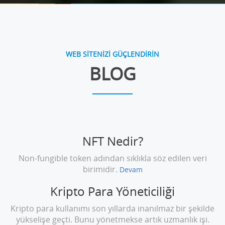
WEB SİTENİZİ GÜÇLENDİRİN
BLOG
NFT Nedir?
Non-fungible token adından sıklıkla söz edilen veri
birimidir.
Devam
Kripto Para Yöneticiliği
Kripto para kullanımı son yıllarda inanılmaz bir şekilde
yükselişe geçti. Bunu yönetmekse artık uzmanlık işi.