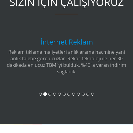
SİZİN İÇİN ÇALIŞIYORUZ
İnternet Reklam
Reklam tıklama maliyetleri anlık arama hacmine yani
anlık talebe göre ucuzlar. Rekor teknoloji ile her 30
dakikada en ucuz TBM 'yi bulduk. %40 'a varan indirim
sağladık.