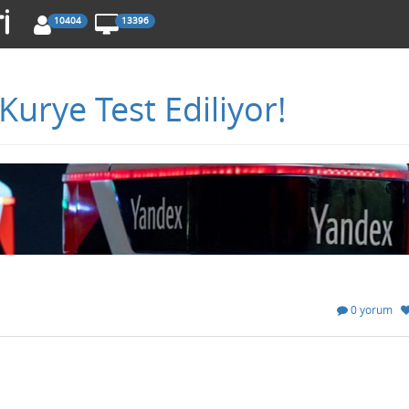
10404
13396
urye Test Ediliyor!
0 yorum