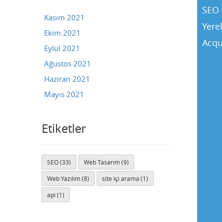
SEO 
Kasım 2021
Yere
Ekim 2021
Acqu
Eylül 2021
Ağustos 2021
Haziran 2021
Mayıs 2021
Etiketler
SEO (33)
Web Tasarım (9)
Buse
Web Yazılım (8)
site içi arama (1)
Genellikle anında yanıt verir
api (1)